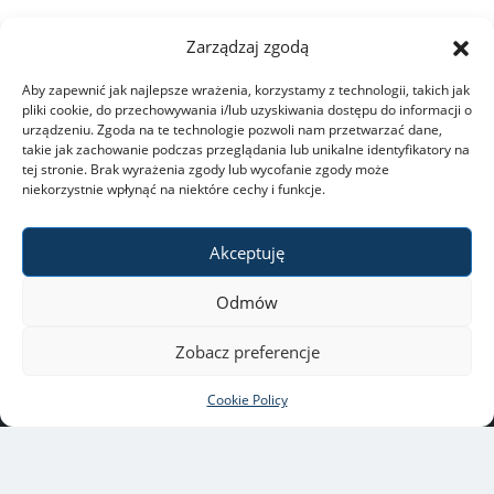
Zarządzaj zgodą
Aby zapewnić jak najlepsze wrażenia, korzystamy z technologii, takich jak
pliki cookie, do przechowywania i/lub uzyskiwania dostępu do informacji o
urządzeniu. Zgoda na te technologie pozwoli nam przetwarzać dane,
takie jak zachowanie podczas przeglądania lub unikalne identyfikatory na
tej stronie. Brak wyrażenia zgody lub wycofanie zgody może
niekorzystnie wpłynąć na niektóre cechy i funkcje.
Akceptuję
Odmów
University of Warsaw
ul. Krakowskie Przedmieście
Zobacz preferencje
26/28, 00-927 Warszawa
Copyright © 2021-2022 by
Cookie Policy
University of Warsaw
All rights reserved
webmaster