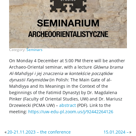
Category:
Seminars
On Monday 4 December at 5:00 PM there will be another
Archaeo-Oriental seminar, with a lecture
Główna brama
Al-Mahdiyyi i jej znaczenia w kontekście początków
dynastii Fatymidów
(in Polish: The Main Gate of al-
Mahdiyya and Its Meanings in the Context of the
beginnings of the Fatimid Dynasty) by Dr. Magdalena
Pinker (Faculty of Oriental Studies, UW) and Dr. Mariusz
Drzewiecki (PCMA UW) –
abstract
(PDF). Link to the
meeting:
https://uw-edu-pl.zoom.us/j/92442264126
«
20-21.11.2023 – the conference
15.01.2024 –
»