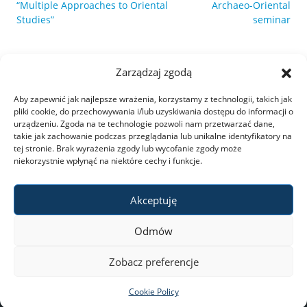
“Multiple Approaches to Oriental
Archaeo-Oriental
Studies”
seminar
Zarządzaj zgodą
Aby zapewnić jak najlepsze wrażenia, korzystamy z technologii, takich jak
pliki cookie, do przechowywania i/lub uzyskiwania dostępu do informacji o
urządzeniu. Zgoda na te technologie pozwoli nam przetwarzać dane,
takie jak zachowanie podczas przeglądania lub unikalne identyfikatory na
tej stronie. Brak wyrażenia zgody lub wycofanie zgody może
niekorzystnie wpłynąć na niektóre cechy i funkcje.
Akceptuję
Odmów
University of Warsaw
ul. Krakowskie Przedmieście
Zobacz preferencje
26/28, 00-927 Warszawa
Copyright © 2021-2022 by
Cookie Policy
University of Warsaw