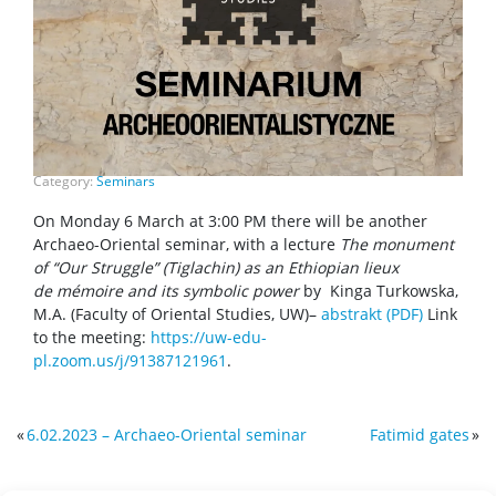
Category:
Seminars
On Monday 6 March at 3:00 PM there will be another
Archaeo-Oriental seminar, with a lecture
The monument
of “Our Struggle” (Tiglachin) as an Ethiopian lieux
de mémoire and its symbolic power
by Kinga Turkowska,
M.A. (Faculty of Oriental Studies, UW)–
abstrakt (PDF)
Link
to the meeting:
https://uw-edu-
pl.zoom.us/j/91387121961
.
«
6.02.2023 – Archaeo-Oriental seminar
Fatimid gates
»