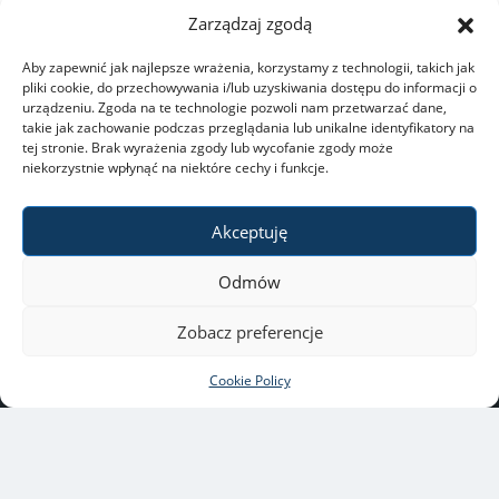
Zarządzaj zgodą
Aby zapewnić jak najlepsze wrażenia, korzystamy z technologii, takich jak
pliki cookie, do przechowywania i/lub uzyskiwania dostępu do informacji o
urządzeniu. Zgoda na te technologie pozwoli nam przetwarzać dane,
takie jak zachowanie podczas przeglądania lub unikalne identyfikatory na
tej stronie. Brak wyrażenia zgody lub wycofanie zgody może
niekorzystnie wpłynąć na niektóre cechy i funkcje.
Akceptuję
Odmów
University of Warsaw
ul. Krakowskie Przedmieście
Zobacz preferencje
26/28, 00-927 Warszawa
Copyright © 2021-2022 by
Cookie Policy
University of Warsaw
All rights reserved
webmaster