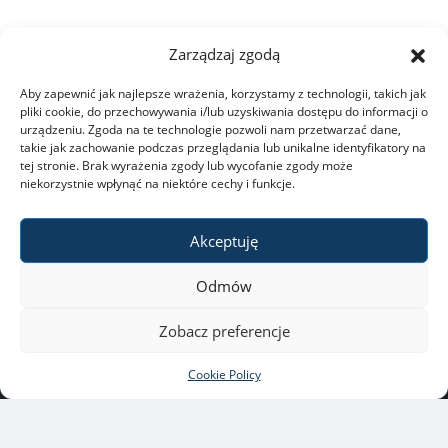
Zarządzaj zgodą
Aby zapewnić jak najlepsze wrażenia, korzystamy z technologii, takich jak
pliki cookie, do przechowywania i/lub uzyskiwania dostępu do informacji o
urządzeniu. Zgoda na te technologie pozwoli nam przetwarzać dane,
takie jak zachowanie podczas przeglądania lub unikalne identyfikatory na
tej stronie. Brak wyrażenia zgody lub wycofanie zgody może
niekorzystnie wpłynąć na niektóre cechy i funkcje.
Akceptuję
Odmów
University of Warsaw
ul. Krakowskie Przedmieście
Zobacz preferencje
26/28, 00-927 Warszawa
Copyright © 2021-2022 by
Cookie Policy
University of Warsaw
All rights reserved