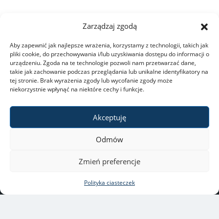
Zarządzaj zgodą
Aby zapewnić jak najlepsze wrażenia, korzystamy z technologii, takich jak
pliki cookie, do przechowywania i/lub uzyskiwania dostępu do informacji o
urządzeniu. Zgoda na te technologie pozwoli nam przetwarzać dane,
takie jak zachowanie podczas przeglądania lub unikalne identyfikatory na
tej stronie. Brak wyrażenia zgody lub wycofanie zgody może
niekorzystnie wpłynąć na niektóre cechy i funkcje.
Akceptuję
Uniwersytet Warszawski
Odmów
ul. Krakowskie Przedmieście
26/28, 00-927 Warszawa
Zmień preferencje
Copyright © 2021-2022 by
Polityka ciasteczek
Uniwersytet Warszawski
Wszelkie prawa zastrzeżone