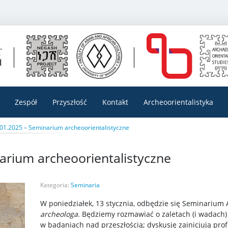
Zespół
Przyszłość
Kontakt
Archeoorientalistyka
01.2025 – Seminarium archeoorientalistyczne
arium archeoorientalistyczne
Kategoria:
Seminaria
W poniedziałek, 13 stycznia, odbędzie się Seminarium 
archeologa
. Będziemy rozmawiać o zaletach (i wadach)
w badaniach nad przeszłością; dyskusję zainicjują prof