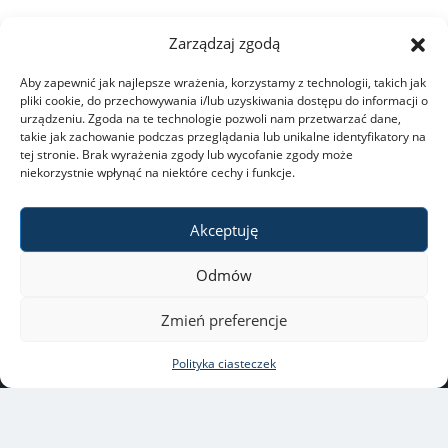
Zarządzaj zgodą
Aby zapewnić jak najlepsze wrażenia, korzystamy z technologii, takich jak
pliki cookie, do przechowywania i/lub uzyskiwania dostępu do informacji o
urządzeniu. Zgoda na te technologie pozwoli nam przetwarzać dane,
takie jak zachowanie podczas przeglądania lub unikalne identyfikatory na
tej stronie. Brak wyrażenia zgody lub wycofanie zgody może
niekorzystnie wpłynąć na niektóre cechy i funkcje.
Akceptuję
Uniwersytet Warszawski
Odmów
ul. Krakowskie Przedmieście
26/28, 00-927 Warszawa
Zmień preferencje
Copyright © 2021-2022 by
Polityka ciasteczek
Uniwersytet Warszawski
Wszelkie prawa zastrzeżone
webmaster