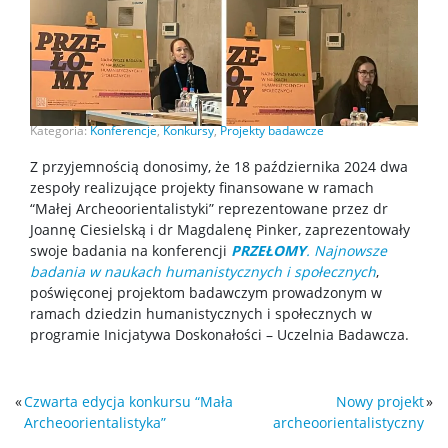
Kategoria:
Konferencje
,
Konkursy
,
Projekty badawcze
Z przyjemnością donosimy, że 18 października 2024 dwa
zespoły realizujące projekty finansowane w ramach
“Małej Archeoorientalistyki” reprezentowane przez dr
Joannę Ciesielską i dr Magdalenę Pinker, zaprezentowały
swoje badania na konferencji
PRZEŁOMY
. Najnowsze
badania w naukach humanistycznych i społecznych
,
poświęconej projektom badawczym prowadzonym w
ramach dziedzin humanistycznych i społecznych w
programie Inicjatywa Doskonałości – Uczelnia Badawcza.
«
Czwarta edycja konkursu “Mała
Nowy projekt
»
Archeoorientalistyka”
archeoorientalistyczny