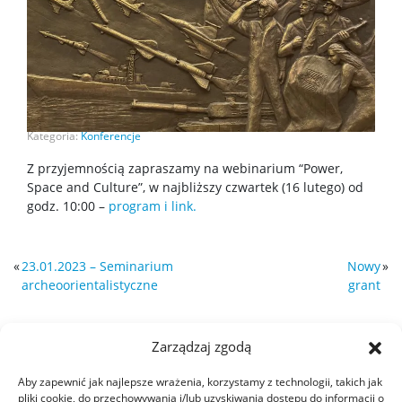
Kategoria:
Konferencje
Z przyjemnością zapraszamy na webinarium “Power,
Space and Culture”, w najbliższy czwartek (16 lutego) od
godz. 10:00 –
program i link.
«
23.01.2023 – Seminarium
Nowy
»
archeoorientalistyczne
grant
Zarządzaj zgodą
Aby zapewnić jak najlepsze wrażenia, korzystamy z technologii, takich jak
pliki cookie, do przechowywania i/lub uzyskiwania dostępu do informacji o